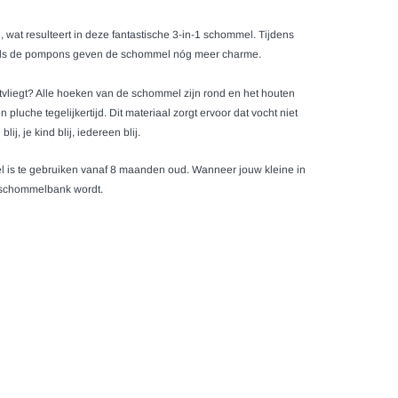
at resulteert in deze fantastische 3-in-1 schommel. Tijdens
 zoals de pompons geven de schommel nóg meer charme.
itvliegt? Alle hoeken van de schommel zijn rond en het houten
luche tegelijkertijd. Dit materiaal zorgt ervoor dat vocht niet
, je kind blij, iedereen blij.
 is te gebruiken vanaf 8 maanden oud. Wanneer jouw kleine in
en schommelbank wordt.