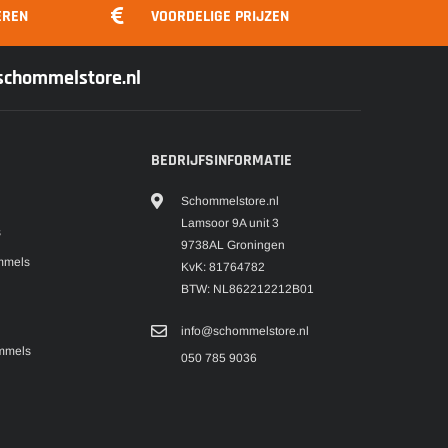
EREN
VOORDELIGE PRIJZEN
@schommelstore.nl
BEDRIJFSINFORMATIE
Schommelstore.nl
Lamsoor 9A unit 3
s
9738AL Groningen
mmels
KvK: 81764782
BTW: NL862212212B01
info@schommelstore.nl
mmels
050 785 9036