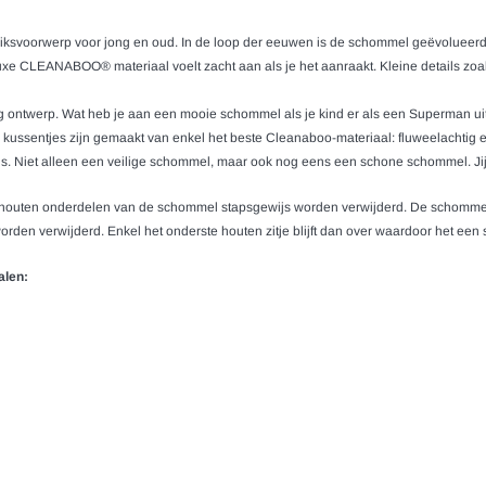
svoorwerp voor jong en oud. In de loop der eeuwen is de schommel geëvolueerd, w
 luxe CLEANABOO® materiaal voelt zacht aan als je het aanraakt. Kleine details
eilig ontwerp. Wat heb je aan een mooie schommel als je kind er als een Superman u
kussentjes zijn gemaakt van enkel het beste Cleanaboo-materiaal: fluweelachtig en p
s. Niet alleen een veilige schommel, maar ook nog eens een schone schommel. Jij blij
de houten onderdelen van de schommel stapsgewijs worden verwijderd. De schommel
worden verwijderd. Enkel het onderste houten zitje blijft dan over waardoor het e
alen: