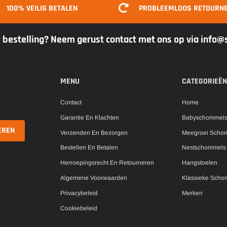
100% VEILIG BETALEN
PROBLEEMLOOS RETOURN
w bestelling? Neem gerust contact met ons op via info
MENU
CATEGORIEËN
Contact
Home
Garantie En Klachten
Babyschommel
Verzenden En Bezorgen
Meegroei Scho
Bestellen En Betalen
Nestschommels
Herroepingsrecht En Retourneren
Hangstoelen
Algemene Voorwaarden
Klassieke Scho
Privacybeleid
Merken
Cookiebeleid