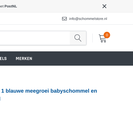
×
met
PostNL
info@schommelstore.nl
0
ELS
MERKEN
n 1 blauwe meegroei babyschommel en
l