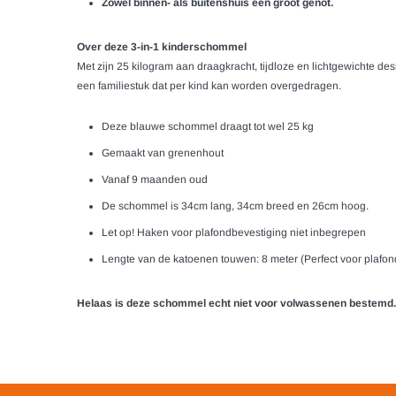
Zowel binnen- als buitenshuis een groot genot.
Over deze 3-in-1 kinderschommel
Met zijn 25 kilogram aan draagkracht, tijdloze en lichtgewichte de
een familiestuk dat per kind kan worden overgedragen.
Deze blauwe schommel draagt tot wel 25 kg
Gemaakt van grenenhout
Vanaf 9 maanden oud
De schommel is 34cm lang, 34cm breed en 26cm hoog.
Let op! Haken voor plafondbevestiging niet inbegrepen
Lengte van de katoenen touwen: 8 meter (Perfect voor plafon
Helaas is deze schommel echt niet voor volwassenen bestemd. 