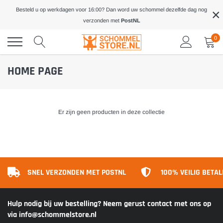
Meteen
×
Besteld u op werkdagen voor 16:00? Dan word uw schommel dezelfde dag nog
naar
verzonden met
PostNL
de
inhoud
0
HOME PAGE
Er zijn geen producten in deze collectie
SNEL VERZONDEN MET POSTNL
100% VEILIG BETA
Hulp nodig bij uw bestelling? Neem gerust contact met ons op
via info@schommelstore.nl