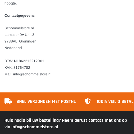
hoogte.
Contactgegevens
Schommelstore.nl
Lamsoor 9A Unit 3
9738AL, Groningen
Nederland
BTW:
NL862212212B01
KVK:
81764782
Mail:
info@schommelstore.nl
SNEL VERZONDEN MET POSTNL
100% VEILIG BETA
Hulp nodig bij uw bestelling? Neem gerust contact met ons op
via info@schommelstore.nl