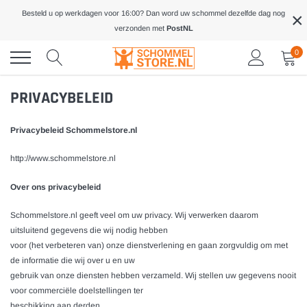
Meteen
×
Besteld u op werkdagen voor 16:00? Dan word uw schommel dezelfde dag nog
naar
verzonden met
PostNL
de
inhoud
0
PRIVACYBELEID
Privacybeleid Schommelstore.nl
http://www.schommelstore.nl
Over ons privacybeleid
Schommelstore.nl geeft veel om uw privacy. Wij verwerken daarom
uitsluitend gegevens die wij nodig hebben
voor (het verbeteren van) onze dienstverlening en gaan zorgvuldig om met
de informatie die wij over u en uw
gebruik van onze diensten hebben verzameld. Wij stellen uw gegevens nooit
voor commerciële doelstellingen ter
beschikking aan derden.