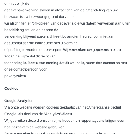
onmiddellijk de
gegevensverwerking staken in afwachting van de afhandeling van uw
bezwaar. Is uw bezwaar gegrond dat zullen
wij afschriften en/of kopieën van gegevens die wij (laten) verwerken aan u ter
beschikking stellen en daarna de
verwerking blijvend staken. U heeft bovendien het recht om niet aan
geautomatiseerde individuele besluitvorming
of profiling te worden onderworpen. Wij verwerken uw gegevens niet op
zodanige wijze dat dit recht van
toepassing is. Bent u van mening dat dit wel zo is, neem dan contact op met
onze contactpersoon voor
privacyzaken.
Cookies
Google Analytics
Via onze website worden cookies geplaatst van het Amerikaanse bedrijf
Google, als deel van de “Analytics”-dienst.
Wij gebruiken deze dienst om bij te houden en rapportages te krijgen over
hoe bezoekers de website gebruiken.
Deze verwerker is mogelijk verplicht op grond van geldende wet- en