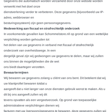
Gegevens die automatisch worden verzameld door onze website worden
verwerkt met het doel onze
dienstverlening verder te verbeteren. Deze gegevens (bijvoorbeeld uw IP-
adres, webbrowser en
besturingssysteem) zijn geen persoonsgegevens.
Medewerking aan fiscaal en strafrechtelijk onderzoek
In voorkomende gevallen kan
Schommelstore.nl
l op grond van een wettelijke
verplichting worden gehouden tot
het delen van uw gegevens in verband met fiscaal of strafrechtelijk
onderzoek van overheidswege. In een
dergelijk geval zijn wij gedwongen uw gegevens te delen, maar wij zullen
ons binnen de mogelijkheden die de wet
ons biedt daartegen verzetten.
Bewaartermijnen
Wij bewaren uw gegevens zolang u cliënt van ons bent. Dit betekent dat wij
uw klantprofiel bewaren totdat u
aangeeft dat u niet langer van onze diensten gebruik wenst te maken. Als u
dit bij ons aangeeft zullen wij dit
tevens opvatten als een vergeetverzoek. Op grond van toepasselijke
administratieve verplichtingen dienen wij
facturen met uw (persoons)gegevens te bewaren, deze gegevens zullen wij