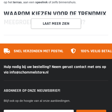
op het
terras
, aan een
speelrek
of zelfs binnenshuis.
WAAROM KIEZEN VOOR DE TRENDMIX
MEEGROEI SCHOMMEL 3-IN-1?
LAAT MEER ZIEN
Meegroeiend ontwerp
– geschikt voor
baby’s, peuters en kleuters
Veilig schommelen
–
verstelbare banden
en
extra veiligheidsriempje
Binnen en buiten te gebruiken
– flexibel inzetbaar in elke situatie
SNEL VERZONDEN MET POSTNL
100% VEILIG BETA
Comfortabele zitting
– ondersteunt een
goede zithouding
Eenvoudige installatie
– snel op te hangen en
in hoogte verstelbaar
Hulp nodig bij uw bestelling? Neem gerust contact met ons op
via info@schommelstore.nl
Duurzaam kunststof
–
weerbestendig
en geschikt voor intensief
gebruik
ABONNEER OP ONZE NIEUWSBRIEF!
VOOR WIE IS DEZE SCHOMMEL
IDEAAL?
Blijf ook op de hoogte van al onze aanbiedingen.