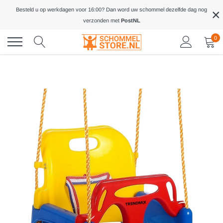
Meteen
×
Besteld u op werkdagen voor 16:00? Dan word uw schommel dezelfde dag nog
naar
verzonden met
PostNL
de
inhoud
0