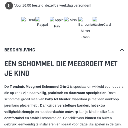
Voor 16:00 besteld, dezelfde werkdag verzonden!
BESCHRIJVING
EÉN SCHOMMEL DIE MEEGROEIT MET
JE KIND
De
Trendmix Meegroei Schommel 3-in-1
is speciaal ontwikkeld voor ouders
die op zoek zijn naar
veilig
,
praktisch
en
duurzaam speelplezier
. Deze
schommel groeit mee van
baby tot kleuter
, waardoor je met één aankoop
jarenlang plezier hebt. Dankzij de
verstelbare banden
, het
extra
veiligheidsriempje
en het
doordachte ontwerp
kan je kind in elke fase
comfortabel en stabiel
schommelen. Geschikt voor
binnen én buiten
gebruik
, eenvoudig te installeren en ideaal voor dagelijks spelen in de
tuin
,