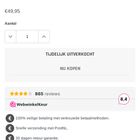
€49,95
Aantal
TIJDELIJK UITVERKOCHT
NU KOPEN
Product
toegevoegd
aan
uw
winkelwagen
100% veilige betaling met vertrouwde betaalmethoden.
Snelle verzending met PostNL.
30 dagen retour garantie.