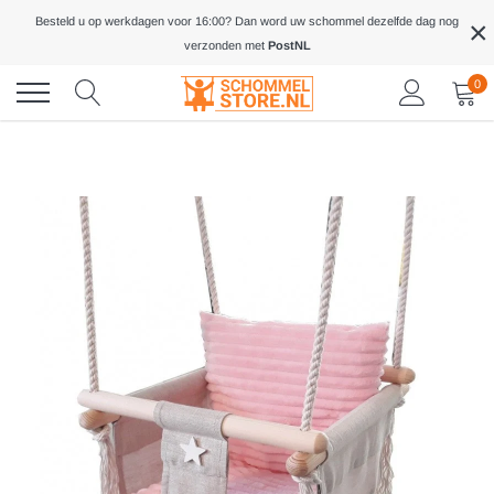
Meteen
×
Besteld u op werkdagen voor 16:00? Dan word uw schommel dezelfde dag nog
naar
verzonden met
PostNL
de
inhoud
0