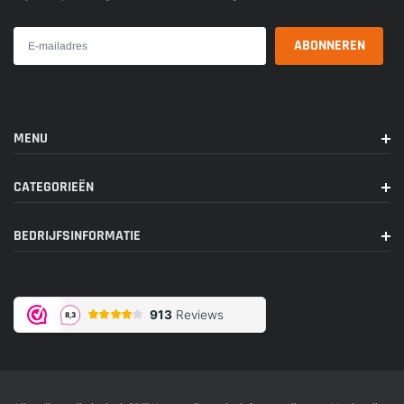
De talloze redenen om deze schommel met roze kussen vandaag nog te
halen:
Handgemaakt met liefde voor ouders door ouders
Deze schommel ondersteunt tot wel 20 kilogram
Makkelijk te bevestigen
MENU
Enkel het beste materiaal waar je u tegen zegt
CATEGORIEËN
Modern en veilig design
Voor een onvergetelijke kindertijd
BEDRIJFSINFORMATIE
Zowel binnen- als buitenshuis een groot genot
Over deze kinderschommel met roze
kussen
Met zijn 20 kilogram aan draagkracht, tijdloze en lichtgewichte design is dit
de perfecte schommel voor jou kleine ontdekker. De schommel is
gemakkelijker te verstellen met de groei van je kind. Hierdoor wordt het een
familiestuk dat per kind kan worden overgedragen.