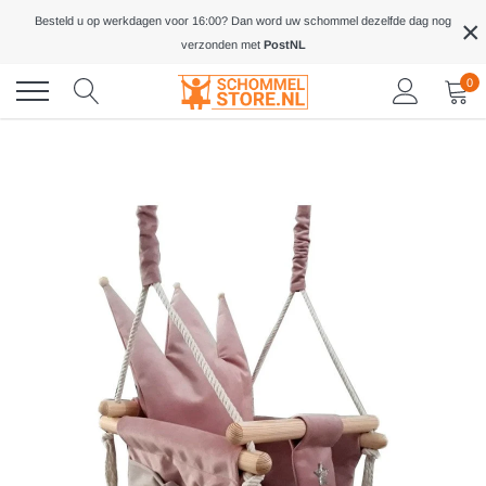
Meteen
×
Besteld u op werkdagen voor 16:00? Dan word uw schommel dezelfde dag nog
naar
verzonden met
PostNL
de
inhoud
0