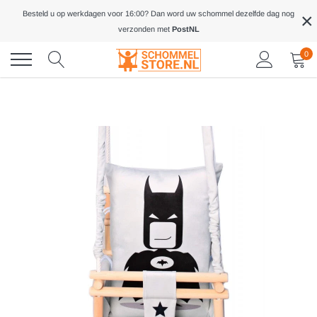
Meteen
×
Besteld u op werkdagen voor 16:00? Dan word uw schommel dezelfde dag nog
naar
verzonden met
PostNL
de
inhoud
0