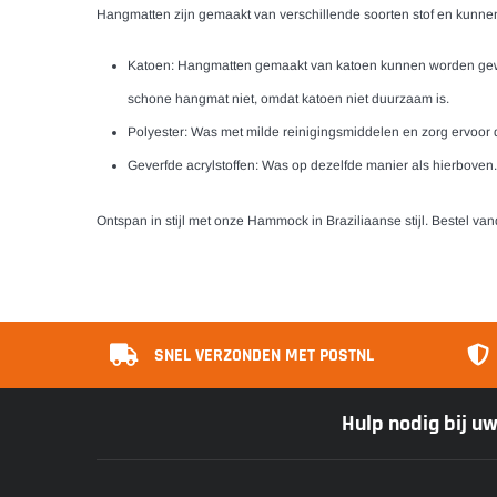
Hangmatten zijn gemaakt van verschillende soorten stof en kunnen 
Katoen: Hangmatten gemaakt van katoen kunnen worden gewas
schone hangmat niet, omdat katoen niet duurzaam is.
Polyester: Was met milde reinigingsmiddelen en zorg ervoor 
Geverfde acrylstoffen: Was op dezelfde manier als hierboven
Ontspan in stijl met onze Hammock in Braziliaanse stijl. Bestel va
SNEL VERZONDEN MET POSTNL
Hulp nodig bij u