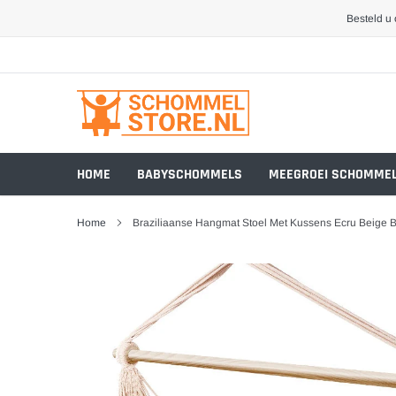
Meteen
Besteld u
naar
de
inhoud
HOME
BABYSCHOMMELS
MEEGROEI SCHOMME
Home
Braziliaanse Hangmat Stoel Met Kussens Ecru Beige B