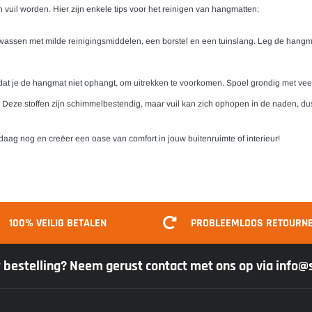
vuil worden. Hier zijn enkele tips voor het reinigen van hangmatten:
sen met milde reinigingsmiddelen, een borstel en een tuinslang. Leg de hangma
dat je de hangmat niet ophangt, om uitrekken te voorkomen. Spoel grondig met veel
. Deze stoffen zijn schimmelbestendig, maar vuil kan zich ophopen in de naden, du
ndaag nog en creëer een oase van comfort in jouw buitenruimte of interieur!
100% VEILIG BETALEN
PROBLEEMLOOS RETOURN
w bestelling? Neem gerust contact met ons op via info