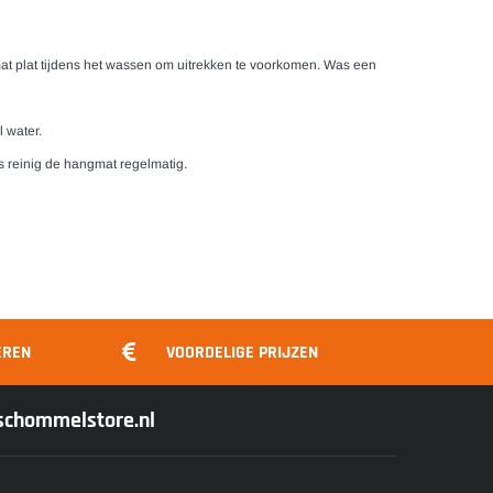
t plat tijdens het wassen om uitrekken te voorkomen. Was een
 water.
s reinig de hangmat regelmatig.
EREN
VOORDELIGE PRIJZEN
@schommelstore.nl