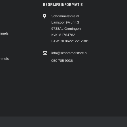
BEDRIJFSINFORMATIE
Schommelstore.nl
Lamsoor 9A unit 3
s
9738AL Groningen
mmels
KvK: 81764782
BTW: NL862212212B01
info@schommelstore.nl
mmels
050 785 9036