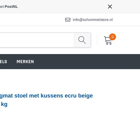
×
met
PostNL
info@schommelstore.nl
0
ELS
MERKEN
ngmat stoel met kussens ecru beige
 kg