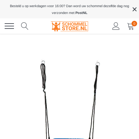
Meteen
×
Besteld u op werkdagen voor 16:00? Dan word uw schommel dezelfde dag nog
naar
verzonden met
PostNL
de
inhoud
0