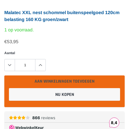
Malatec XXL nest schommel buitenspeelgoed 120cm
belasting 160 KG groen/zwart
1 op voorraad.
€53,95
Aantal
AAN WINKELWAGEN TOEVOEGEN
NU KOPEN
Product
toegevoegd
aan