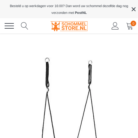
Meteen
×
Besteld u op werkdagen voor 16:00? Dan word uw schommel dezelfde dag nog
naar
verzonden met
PostNL
de
inhoud
0