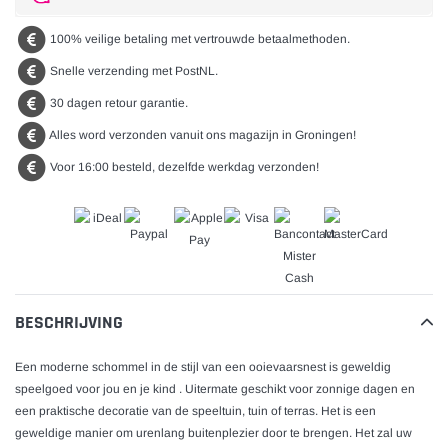
uw
winkelwagen
100% veilige betaling met vertrouwde betaalmethoden.
Snelle verzending met PostNL.
30 dagen retour garantie.
Alles word verzonden vanuit ons magazijn in Groningen!
Voor 16:00 besteld, dezelfde werkdag verzonden!
BESCHRIJVING
Een moderne schommel in de stijl van een ooievaarsnest is geweldig
speelgoed voor jou en je kind . Uitermate geschikt voor zonnige dagen en
een praktische decoratie van de speeltuin, tuin of terras. Het is een
geweldige manier om urenlang buitenplezier door te brengen. Het zal uw