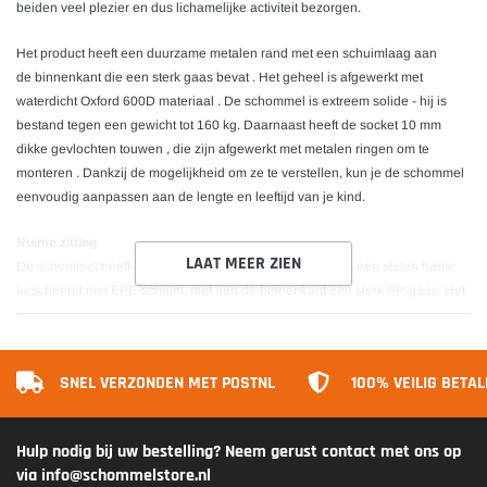
beiden veel plezier en dus lichamelijke activiteit bezorgen.
Het product heeft een duurzame metalen rand met een schuimlaag aan
de binnenkant die een sterk gaas bevat . Het geheel is afgewerkt met
waterdicht Oxford 600D materiaal . De schommel is extreem solide - hij is
bestand tegen een gewicht tot 160 kg. Daarnaast heeft de socket 10 mm
dikke gevlochten touwen , die zijn afgewerkt met metalen ringen om te
monteren . Dankzij de mogelijkheid om ze te verstellen, kun je de schommel
eenvoudig aanpassen aan de lengte en leeftijd van je kind.
Ruime zitting
LAAT MEER ZIEN
De schommel heeft een brede, ronde zitting gemaakt van een stalen frame
beschermd met EPE-schuim, met aan de binnenkant een sterk PP-gaas. Het
is gemaakt van Oxford 600D- stof, wat veilig plezier
garandeert. Draagvermogen tot 160 kg is mogelijk dankzij het gebruik van 10
mm dikke gevlochten touwen. Dit garandeert veiligheid en zorgt voor
SNEL VERZONDEN MET POSTNL
100% VEILIG BETA
momenten van vreugde, zelfs voor volwassenen. Het is ideaal voor een groot
gezin. Door zijn grootte en vorm past hij bij een paar mensen.
Hulp nodig bij uw bestelling? Neem gerust contact met ons op
Snelle installatie
via info@schommelstore.nl
Het ooievaarsnest is eenvoudig en snel te installeren. De set bevat