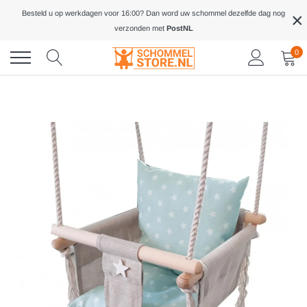
Meteen
×
Besteld u op werkdagen voor 16:00? Dan word uw schommel dezelfde dag nog
naar
verzonden met
PostNL
de
inhoud
0